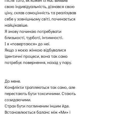
Після того, як кожен із нас виявив 
свою індивідуальність, дізнався свою 
ціну, склав самоцінність та реалізував 
себе у зовнішньому світі, починається 
найцікавіше.
Я знову починаю потребувати 
близькості, турботі, інтимності.
І я «повертаюся» до неї.
Якщо з моєю жінкою відбувалися 
ідентичні процеси, вона так само 
потребує повернення, назад у пару.
До мене.
Конфлікти трапляються так само, але 
перестають бути токсичними. Стають 
созидаючими.
Страх бути поглиненим іншим йде.
Встановлюється баланс між «Ми» і 