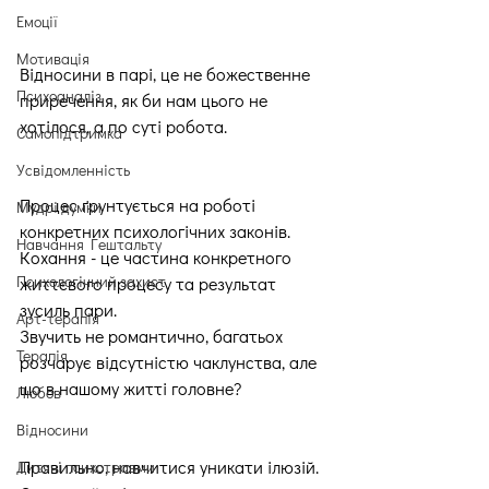
Емоції
Мотивація
Відносини в парі, це не божественне 
Психоаналіз
приречення, як би нам цього не 
хотілося, а по суті робота.
Самопідтримка
Усвідомленність
Процес ґрунтується на роботі 
Мудрі думки
конкретних психологічних законів.
Навчання Гештальту
Кохання - це частина конкретного 
Психологічний захист
життєвого процесу та результат 
зусиль пари.
Арт-терапія
Звучить не романтично, багатьох 
Терапія
розчарує відсутністю чаклунства, але 
що в нашому житті головне?
Любов
Відносини
Правильно, навчитися уникати ілюзій.
Дитячі психотравми