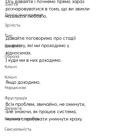
Ось давайте і почнемо прямо зараз 
Злиття
розчаровуватися в тому, що ви звикли 
Дитячі психотравми
називати любов’ю.
Зрілість
Тіло
Давайте поговоримо про стадії 
розвитку, які ми проходимо у 
Конфлікт
відносинах.
Образа
І куди ми в них доходимо.
Клієнт
Клієнт
Якщо доходимо.
Нарцисизм
Фрустрація
Всіх проблем, звичайно, не оминути, 
Депресія
але знаючи, як працює система, 
можна спробувати уникнути краху.
Гештальт-терапія
Сексуальність