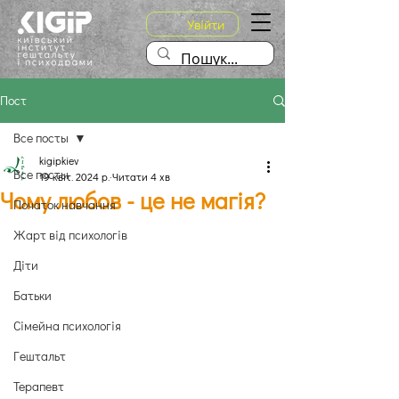
Увійти
Пост
Все посты
kigipkiev
Все посты
19 квіт. 2024 р.
Читати 4 хв
Чому любов - це не магія?
Початок навчання
Жарт від психологів
Діти
Батьки
Сімейна психологія
Гештальт
Терапевт