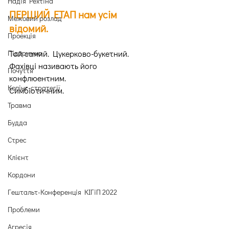
Надія Рехтіна
ПЕРШИЙ ЕТАП нам усім 
Межовий розлад
відомий.
Проекція
Підтримка
Той самий. Цукерково-букетний.
Фахівці називають його 
Почуття
конфлюентним.
Копінг-стратегії
Симбіотичним.
Травма
Будда
Стрес
Клієнт
Кордони
Гештальт-Конференція КІГіП 2022
Проблеми
Агресія