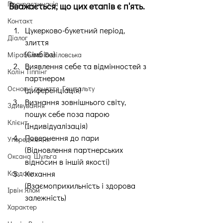
Прокрастинація
Вважається, що цих етапів є п'ять.
Контакт
Цукерково-букетний період, 
Діалог
злиття
(Сімбіоз)
Мірабелла Беліловська
Виявлення себе та відмінностей з 
Колін Тіппінг
партнером
Основні поняття Гештальту
(диференціація)
Визнання зовнішнього світу, 
Здивування
пошук себе поза парою
Клієнт
(Індивідуалізація)
Повернення до пари
Упередження
(Відновлення партнерських 
Оксана Шульга
відносин в іншій якості)
Кордони
Кохання
(Взаємоприхильність і здорова 
Ірвін Ялом
залежність)
Характер