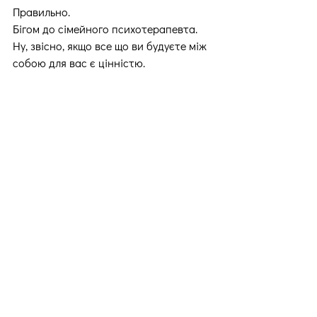
Правильно.
Бігом до сімейного психотерапевта.
Ну, звісно, якщо все що ви будуєте між 
собою для вас є цінністю.
Етап крайній. 
ВЗАЄМОПРИХИЛЬНІСТЬ.
Кохання.
Ми будували, будували і нарешті 
збудували.
Все, що ми раніше називали коханням, 
ним по суті було навряд чи
Навіть напевно не було.
П'ята стадія розвитку відносин, етап 
подальшого становлення вже 
народженої сталості.