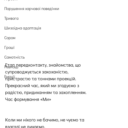
Порушення харчової поведінки
Тривога
Шизоїдна адаптація
Сором
Гроші
Самотність
Етап передконтакту, знайомства, що 
Ревнощі
супроводжується закоханістю, 
Емоції
пристрастю та тоннами проекцій.
Прекрасний час, який ми згадуємо з 
радістю, придиханням та захопленням.
Час формування «Ми»
Коли ми нікого не бачимо, не чуємо та 
взагалі не дихаємо.