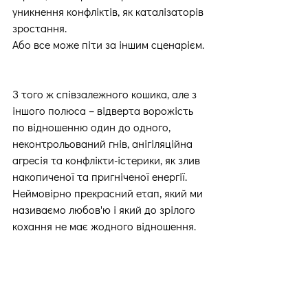
уникнення конфліктів, як каталізаторів 
зростання.
Або все може піти за іншим сценарієм.
З того ж співзалежного кошика, але з 
іншого полюса – відверта ворожість 
по відношенню один до одного, 
неконтрольований гнів, анігіляційна 
агресія та конфлікти-істерики, як злив 
накопиченої та пригніченої енергії.
Неймовірно прекрасний етап, який ми 
називаємо любов'ю і який до зрілого 
кохання не має жодного відношення.