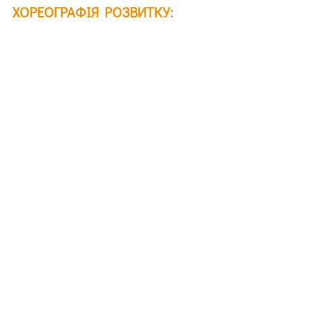
ХОРЕОГРАФІЯ РОЗВИТКУ:
В кінцевому підсумку, цей танець є 
хореографією розвитку, як 
особистого, так і спільного.
Кожен партнер вносить свої рухи і 
власний стиль, що обумовлені їх 
історією, особистістю та потребами.
Краса танцю походить з спільного 
творіння, способу, яким партнери 
адаптують свої кроки один до одного, 
та нових візерунків, які вони 
створюють разом.
Любов
Відносини