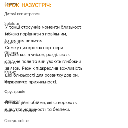
Злиття
КРОК НАЗУСТРІЧ:
Дитячі психотравми
Зрілість
У танці стосунків моменти близькості 
Тіло
можна порівняти з повільним, 
інтимним вальсом.
Конфлікт
Саме у цих кроках партнери 
Образа
рухаються в унісон, розділяють 
спільне поле та відчувають глибокий 
Клієнт
зв'язок. Резнік підкреслив важливість 
Клієнт
цієї близькості для розвитку довіри, 
безпеки та прихильності.
Нарцисизм
Фрустрація
Депресія
Це емоційні обійми, які створюють 
відчуття надійності та безпеки.
Гештальт-терапія
Сексуальність