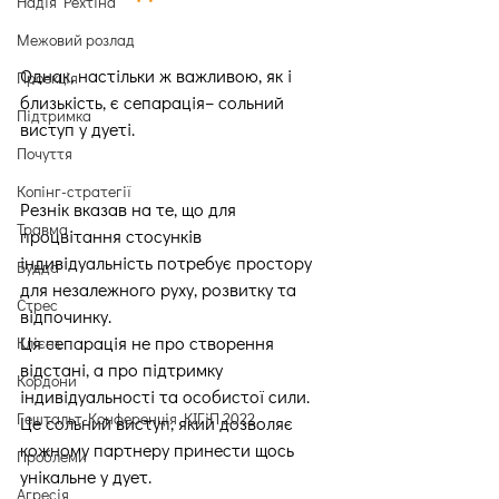
Надія Рехтіна
Межовий розлад
Однак, настільки ж важливою, як і 
Проекція
близькість, є сепарація– сольний 
Підтримка
виступ у дуеті.
Почуття
Копінг-стратегії
Резнік вказав на те, що для 
Травма
процвітання стосунків 
індивідуальність потребує простору 
Будда
для незалежного руху, розвитку та 
Стрес
відпочинку.
Ця сепарація не про створення 
Клієнт
відстані, а про підтримку 
Кордони
індивідуальності та особистої сили. 
Гештальт-Конференція КІГіП 2022
Це сольний виступ, який дозволяє 
кожному партнеру принести щось 
Проблеми
унікальне у дует.
Агресія