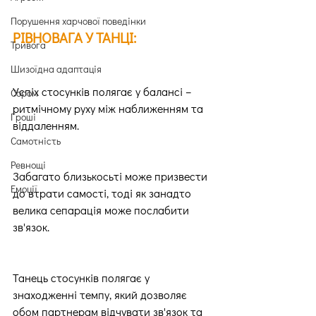
Порушення харчової поведінки
РІВНОВАГА У ТАНЦІ:
Тривога
Шизоїдна адаптація
Успіх стосунків полягає у балансі – 
Сором
ритмічному руху між наближенням та 
Гроші
віддаленням.
Самотність
Ревнощі
Забагато близькосьті може призвести 
Емоції
до втрати самості, тоді як занадто 
велика сепарація може послабити 
зв'язок.
Танець стосунків полягає у 
знаходженні темпу, який дозволяє 
обом партнерам відчувати зв'язок та 