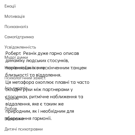
Емоції
Мотивація
Психоаналіз
Самопідтримка
Усвідомленність
Роберт Резнік дуже гарно описав 
Мудрі думки
динаміку людських стосунків, 
порівнявши їх з нескінченним танцем 
Навчання Гештальту
близькості та віддалення.
Психологічний захист
Ця метафора охоплює плавні та часто 
Арт-терапія
складні рухи між партнерами у 
стосунках, ритмічне наближення та 
Терапія
віддалення, яке є таким же 
Любов
природним, як і необхідним для 
збереження гармонії.
Відносини
Дитячі психотравми