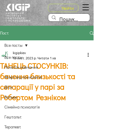
Увійти
Пост
Все посты
kigipkiev
Все посты
13 лист. 2023 р.
Читати 1 хв
ТАНЕЦЬ СТОСУНКІВ:
Початок навчання
бачення близькості та
Жарт від психологів
сепарації у парі за
Діти
Робертом Резніком
Батьки
Сімейна психологія
Гештальт
Терапевт