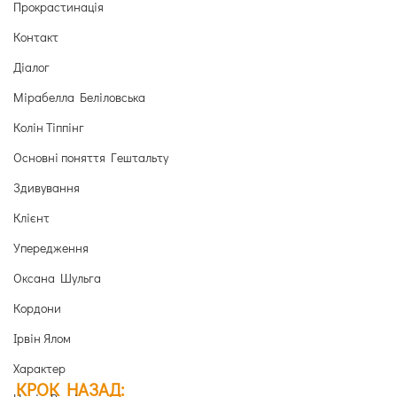
Прокрастинація
Контакт
Діалог
Мірабелла Беліловська
Колін Тіппінг
Основні поняття Гештальту
Здивування
Клієнт
Упередження
Оксана Шульга
Кордони
Ірвін Ялом
Характер
КРОК НАЗАД: