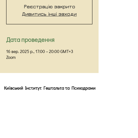
Реєстрацію закрито
Дивитись інші заходи
Дата проведення
16 вер. 2025 р., 17:00 – 20:00 GMT+3
Zoom
Київський Інститут Гештальта та Психодрами
Київ,
вул Прорізна 18/1Г, оф 48
info@kigip.com.ua