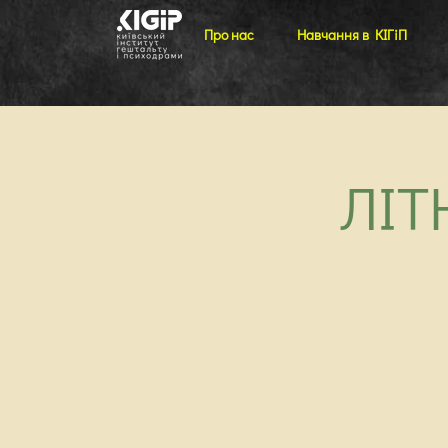
Про нас
Навчання в КІГіП
ЛІТ