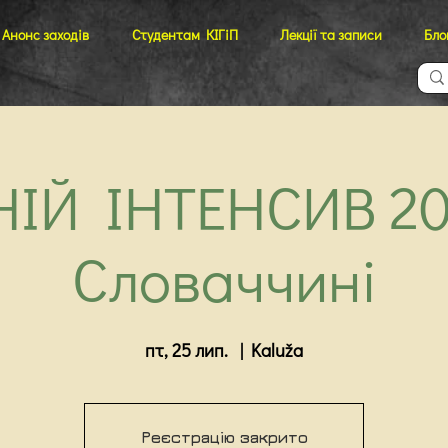
Анонс заходів
Студентам КІГіП
Лекції та записи
Бло
НІЙ ІНТЕНСИВ 20
Словаччині
пт, 25 лип.
  |  
Kaluža
Реєстрацію закрито