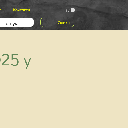
г
Контакти
Увійти
25 у