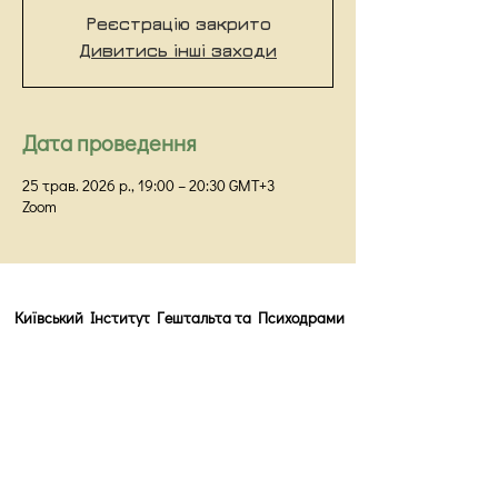
Реєстрацію закрито
Дивитись інші заходи
Дата проведення
25 трав. 2026 р., 19:00 – 20:30 GMT+3
Zoom
Київський Інститут Гештальта та Психодрами
Київ,
вул Прорізна 18/1Г, оф 48
info@kigip.com.ua