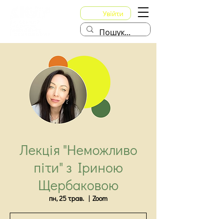
Увійти
Лекція "Неможливо
піти" з Іриною
Щербаковою
пн, 25 трав.
  |  
Zoom