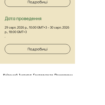
Подробиці
Дата проведення
29 серп. 2026 р., 10:00 GMT+3 – 30 серп. 2026
р., 18:00 GMT+3
.
Подробиці
Київський Інститут Гештальта та Психодрами
Київ,
вул Прорізна 18/1Г, оф 48
info@kigip.com.ua