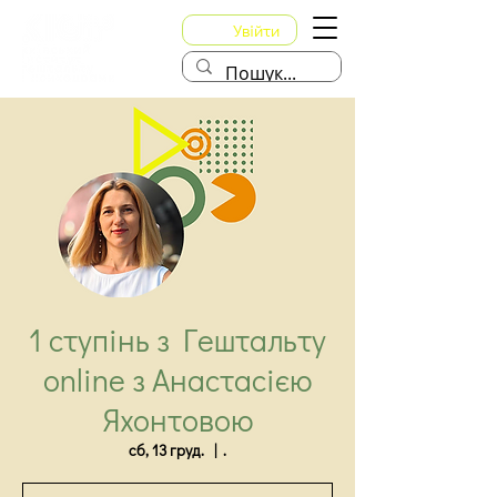
Увійти
1 ступінь з Гештальту
online з Анастасією
Яхонтовою
сб, 13 груд.
  |  
.