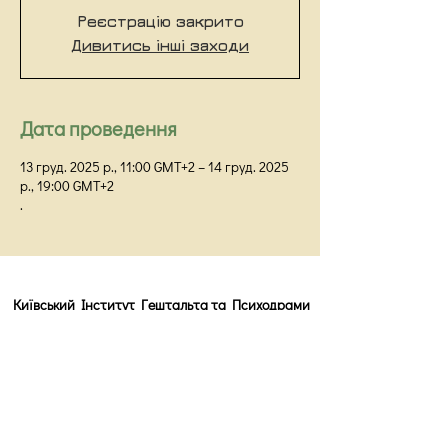
Реєстрацію закрито
Дивитись інші заходи
Дата проведення
13 груд. 2025 р., 11:00 GMT+2 – 14 груд. 2025
р., 19:00 GMT+2
.
Київський Інститут Гештальта та Психодрами
Київ,
вул Прорізна 18/1Г, оф 48
info@kigip.com.ua