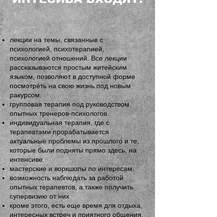
лекции на темы, связанные с
психологией, психотерапией,
психологией отношений. Все лекции
рассказываются простым житейским
языком, позволяют в доступной форме
посмотреть на свою жизнь под новым
ракурсом.
групповая терапия под руководством
опытных тренеров-психологов
индивидуальная терапия, где с
терапевтами прорабатывается
актуальные проблемы из прошлого и те,
которые были подняты прямо здесь, на
интенсиве.
мастерские и воркшопы по интересам
возможность наблюдать за работой
опытных терапевтов, а также получить
супервизию от них
кроме этого, есть еще время для отдыха,
интересных встреч и приятного общения,