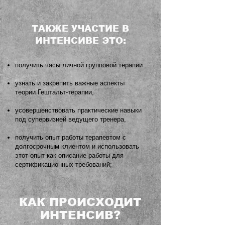
ТАКЖЕ УЧАСТИЕ В
ИНТЕНСИВЕ ЭТО:
получить часы личной групповой терапии
узнать и закрепить важные аспекты
теории Гештальт-терапии,
усовершенствовать практические навыки
под супервизией ведущего тренера,
получить опыт работы терапевтом с
долгосрочным клиентом и использовать
этот опыт как описание работы для
сертификационных требований;
КАК ПРОИСХОДИТ
ИНТЕНСИВ?