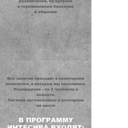
развлечения, на купание
в терминальном бассейне
и
общение
Все занятия проходят в санаторном
комплексе, в котором мы поселимся.
Размещение - по 2 человека в
комнате.
Питание организовано в ресторане
на месте
В ПРОГРАММУ
ИНТЕСИВА ВХОДЯТ: