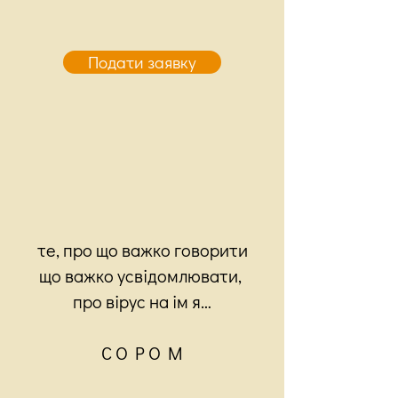
Подати заявку
те, про що важко говорити
що важко усвідомлювати,
про вірус на ім я…
С О Р О М