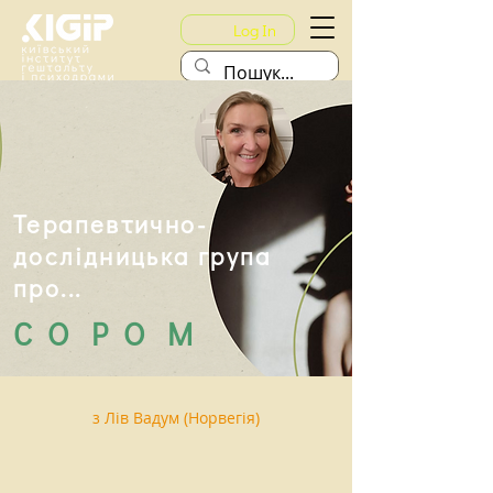
Log In
Терапевтично-
дослідницька група
про...
С О Р О М
з Лів Вадум (Норвегія)