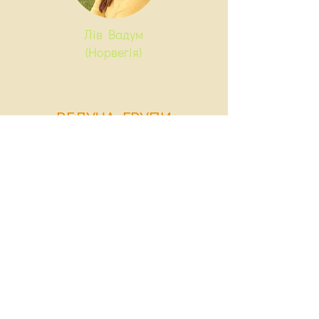
Лів Вадум
(Норвегія)
ВЕ
ДУЧА ГРУПИ
Клінічний гештальт-терапевт і
супервізор NGI (Норвезький інститут
гештальта)
Дійсний і повноправний член HGF
(Норвезька асоціація гештальту) і
EАGT (Європейська асоціація
гештальт-терапевтів)
Спеціаліст з клінічної терапії травм
і складної терапії горя