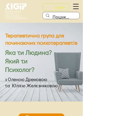
Log In
Терапевтична група для
починаючих психотерапевтів
Яка ти Людина?
Який ти
Психолог?
з Оленою Дремовою
та Юлією Желєзняковою