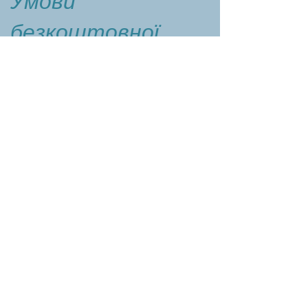
Умови
безкоштовної
участі*:
Отримати код для безкоштовної
реєстрації —
напишіть на пошту організаторів:
conference@spr.krakow.pl
Пройти реєстрацію на
конференцію, де ввести код,
отриманий на пошті: