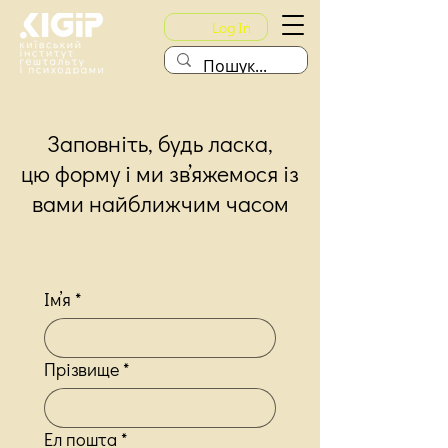
Log In
Заповніть, будь ласка,
цю форму і ми звʼяжемося із
вами найближчим часом
Імʼя
*
Прізвище
*
Ел пошта
*