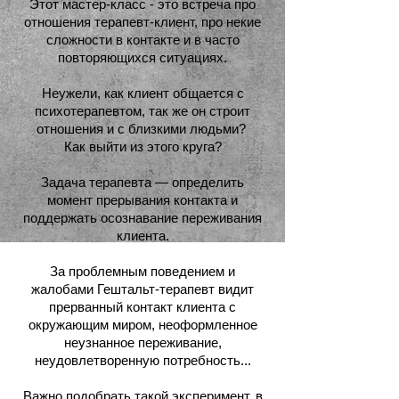
Этот мастер-класс - это встреча про
отношения терапевт-клиент, про некие
сложности в контакте и в часто
повторяющихся ситуациях.
Неужели, как клиент общается с
психотерапевтом, так же он строит
отношения и с близкими людьми?
Как выйти из этого круга?
Задача терапевта — определить
момент прерывания контакта и
поддержать осознавание переживания
клиента.
За проблемным поведением и
жалобами Гештальт-терапевт видит
прерванный контакт клиента с
окружающим миром, неоформленное
неузнанное переживание,
неудовлетворенную потребность...
Важно подобрать такой эксперимент, в