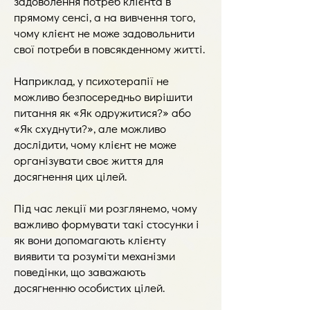
задоволення потреб клієнта в
прямому сенсі, а на вивчення того,
чому клієнт не може задовольнити
свої потреби в повсякденному житті.
Наприклад, у психотерапії не
можливо безпосередньо вирішити
питання як «Як одружитися?» або
«Як схуднути?», але можливо
дослідити, чому клієнт не може
організувати своє життя для
досягнення цих цілей.
Під час лекції ми розглянемо, чому
важливо формувати такі стосунки і
як вони допомагають клієнту
виявити та розуміти механізми
поведінки, що заважають
досягненню особистих цілей.