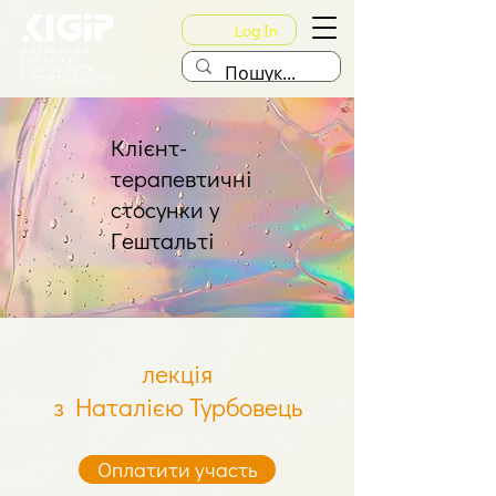
Log In
Клієнт-
терапевтичні
стосунки у
Гештальті
лекція
з Наталією Турбовець
Оплатити участь