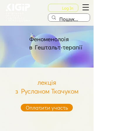
Log In
Феноменолоія
в Гештальт-терапії
лекція
з Русланом Ткачуком
Оплатити участь