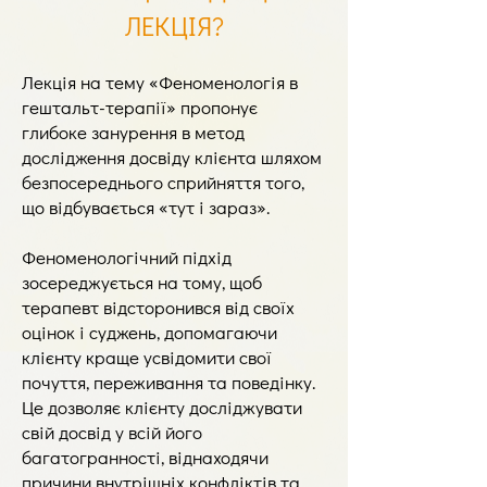
ЛЕКЦІЯ?
Лекція на тему «Феноменологія в
гештальт-терапії» пропонує
глибоке занурення в метод
дослідження досвіду клієнта шляхом
безпосереднього сприйняття того,
що відбувається «тут і зараз».
Феноменологічний підхід
зосереджується на тому, щоб
терапевт відсторонився від своїх
оцінок і суджень, допомагаючи
клієнту краще усвідомити свої
почуття, переживання та поведінку.
Це дозволяє клієнту досліджувати
свій досвід у всій його
багатогранності, віднаходячи
причини внутрішніх конфліктів та