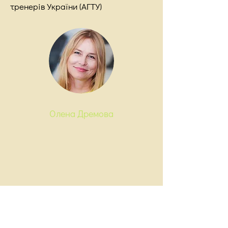
тренерів України (АГТУ)
Олена Дремова
Гештальт-терапевт,
Груповий психотерапевт,
Тренер перших ступенів в КГУ,
Кандидат психологічних наук,