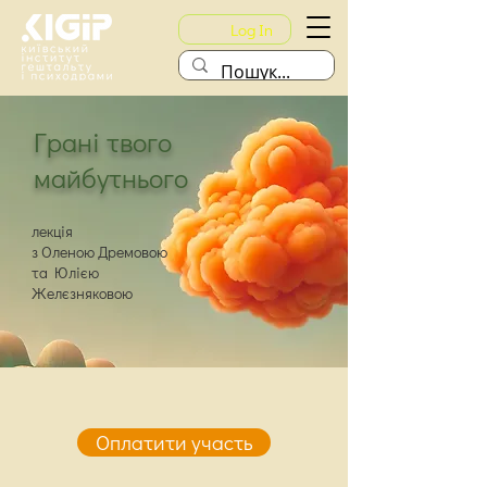
Log In
Грані твого
майбутнього
лекція
з Оленою Дремовою
та Юлією
Желєзняковою
Оплатити участь