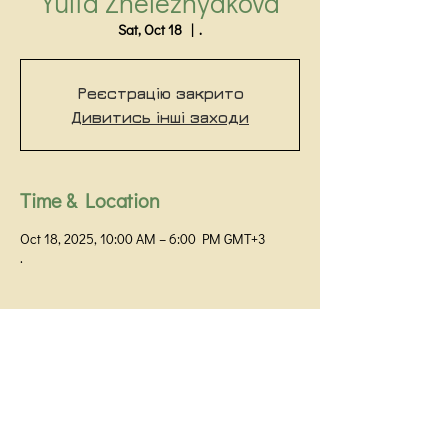
Yulia Zheleznyakova
Sat, Oct 18
  |  
.
Реєстрацію закрито
Дивитись інші заходи
Time & Location
Oct 18, 2025, 10:00 AM – 6:00 PM GMT+3
.
Kyiv Institute of Gestalt and Psychodrama
Kyiv,
+38 093 531 80 01
+38 099 058 32 60
Prorizna Street 18 / 1G, office 48