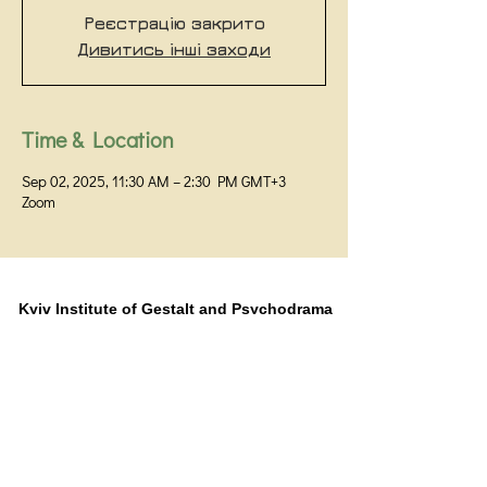
Реєстрацію закрито
Дивитись інші заходи
Time & Location
Sep 02, 2025, 11:30 AM – 2:30 PM GMT+3
Zoom
Kyiv Institute of Gestalt and Psychodrama
Kyiv,
+38 093 531 80 01
+38 099 058 32 60
Prorizna Street 18 / 1G, office 48
Public offer agreement