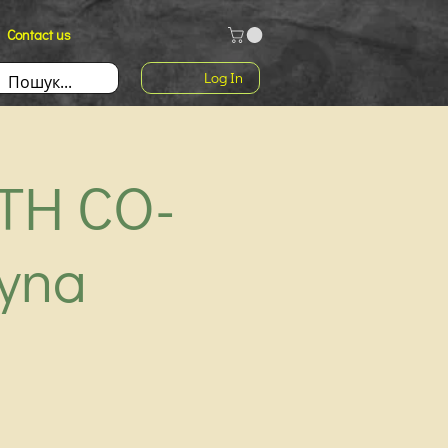
Contact us
Log In
ITH CO-
yna