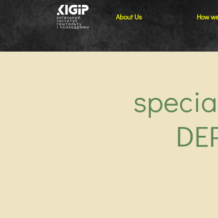
About Us
How we
specia
DE