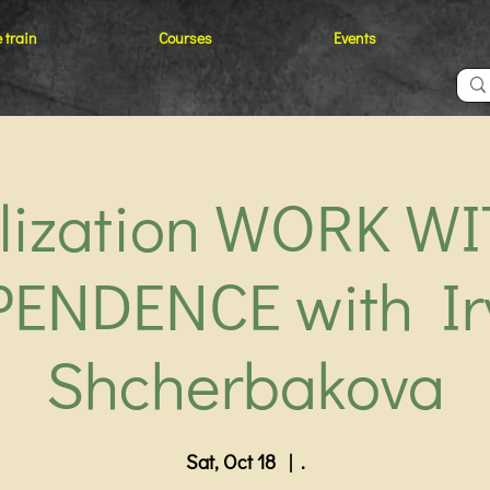
 train
Courses
Events
lization WORK W
PENDENCE with Ir
Shcherbakova
Sat, Oct 18
  |  
.