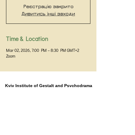
Реєстрацію закрито
Дивитись інші заходи
Time & Location
Mar 02, 2026, 7:00 PM – 8:30 PM GMT+2
Zoom
Kyiv Institute of Gestalt and Psychodrama
Kyiv,
+38 093 531 80 01
+38 099 058 32 60
Prorizna Street 18 / 1G, office 48
Public offer agreement