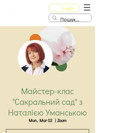
Log In
Майстер-клас
"Сакральний сад" з
Наталією Уманською
Mon, Mar 02
  |  
Zoom