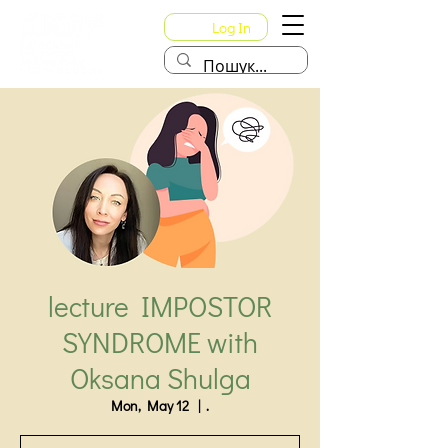
Log In
lecture IMPOSTOR
SYNDROME with
Oksana Shulga
Mon, May 12
  |  
.