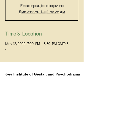
Реєстрацію закрито
Дивитись інші заходи
Time & Location
May 12, 2025, 7:00 PM – 8:30 PM GMT+3
.
Kyiv Institute of Gestalt and Psychodrama
Kyiv,
+38 093 531 80 01
+38 099 058 32 60
Prorizna Street 18 / 1G, office 48
Public offer agreement