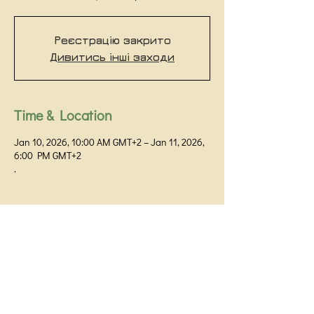
Реєстрацію закрито
Дивитись інші заходи
Time & Location
Jan 10, 2026, 10:00 AM GMT+2 – Jan 11, 2026,
6:00 PM GMT+2
.
Kyiv Institute of Gestalt and Psychodrama
Kyiv,
+38 093 531 80 01
+38 099 058 32 60
Prorizna Street 18 / 1G, office 48