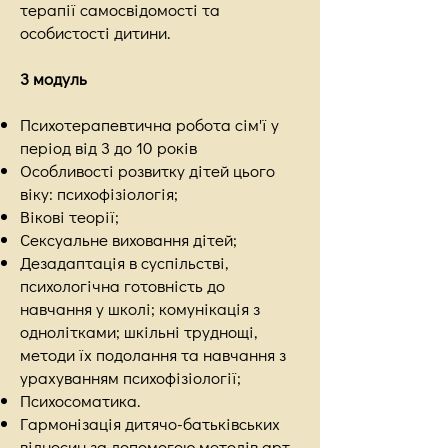
терапії самосвідомості та
особистості дитини.
3 модуль
Психотерапевтична робота сім'ї у
період від 3 до 10 років
Особливості розвитку дітей цього
віку: психофізіологія;
Вікові теорії;
Сексуальне виховання дітей;
Дезадаптація в суспільстві,
психологічна готовність до
навчання у школі; комунікація з
однолітками; шкільні труднощі,
методи їх подолання та навчання з
урахуванням психофізіології;
Психосоматика.
Гармонізація дитячо-батьківських
відносин за допомогою методів арт-