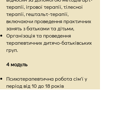
терапії, ігрової терапії, тілесної
терапії, гештальт-терапії,
включаючи проведення практичних
занять з батьками та дітьми,
Організація та проведення
терапевтичних дитячо-батьківських
груп.
4 модуль
Психотерапевтична робота сім'ї у
період від 10 до 18 років
Особливості підліткового періоду;
Сексуальний розвиток підлітка;
Відносини батьків та їх вплив на
підлітка,
Конфлікт підлітка зі світом, способи
вирішення конфлікту;
Соціалізація: спонтанні групи та