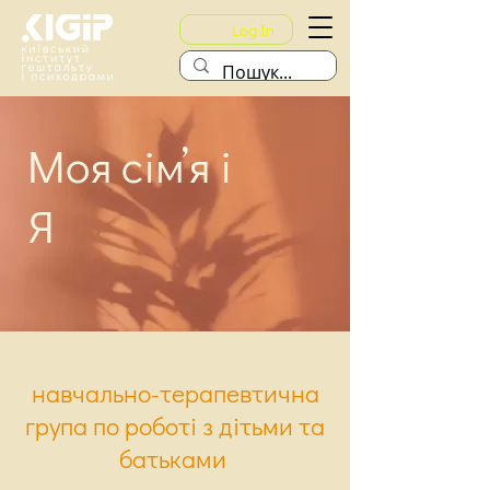
Log In
Моя сімʼя і
Я
навчально-терапевтична
група по роботі з дітьми та
батьками