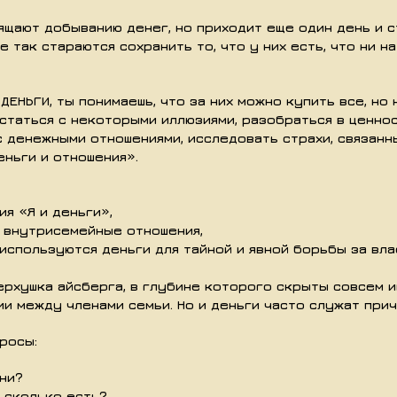
ящают добыванию денег, но приходит еще один день и с
 так стараются сохранить то, что у них есть, что ни на
ДЕНЬГИ, ты понимаешь, что за них можно купить все, но 
сстаться с некоторыми иллюзиями, разобраться в ценно
с денежными отношениями, исследовать страхи, связанны
ньги и отношения».
я «Я и деньги»,
а внутрисемейные отношения,
используются деньги для тайной и явной борьбы за влас
рхушка айсберга, в глубине которого скрыты совсем и
и между членами семьи. Но и деньги часто служат при
росы:
зни?
, сколько есть?