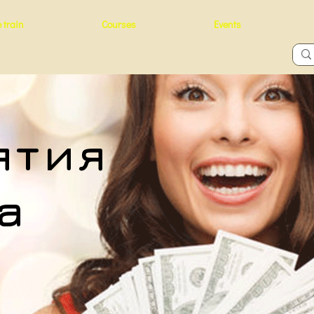
 train
Courses
Events
ятия
а