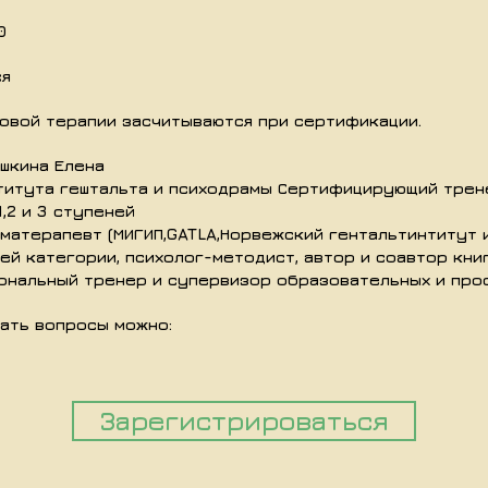
0
ся
овой терапии засчитываются при сертификации.
шкина Елена
титута гештальта и психодрамы Сертифицирующий трене
,2 и 3 ступеней
матерапевт (МИГИП,GATLA,Норвежский гентальтинтитут и
ей категории, психолог-методист, автор и соавтор книг
иональный тренер и супервизор образовательных и про
ать вопросы можно:
Зарегистрироваться