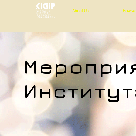
About Us
How we
Меропри
Институт