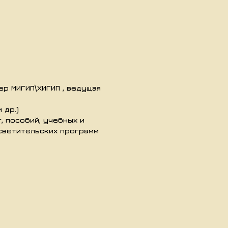
р МИГИП\ХИГИП , ведущая
 др.)
, пособий, учебных и
светительских программ