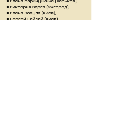
🔹Елена Маринушкина (Харьков),
🔹Виктория Варга (Ужгород),
🔹Елена Зозуля (Киев),
🔹Сергей Гайдай (Киев),
🔹Елена Абрамова (Кистаева)
(Киев),
🔹Валентина Нейкова-Мохова
(Киев),
🔹Наталья Уманская (Харьков),
🔹Ирина Сарженко (Харьков),
🔹Наталья Сивопляс (Харьков)
🔹Влад Хименков ( Москва),
и другие замечательные
тренеры...
Место и дата проведения:
26 января - 02 февраля 2019 года
Закарпатская область, Велико-
Березнянский район, село Соль,
Расселение в Туристическом
комплексе «Эдельвейс» в 2-х
местных номерах.