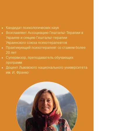
Кандидат психологических наук
Возглавляет Ассоциацию Гештальт-Терапии в
Украине и секцию Гештальт-терапии
Украинского союза психотерапевтов
Практикующий психотерапевт со стажем более
20 лет
Супервизор, преподаватель обучающих
программ
Доцент Львовского национального университета
им. И. Франко