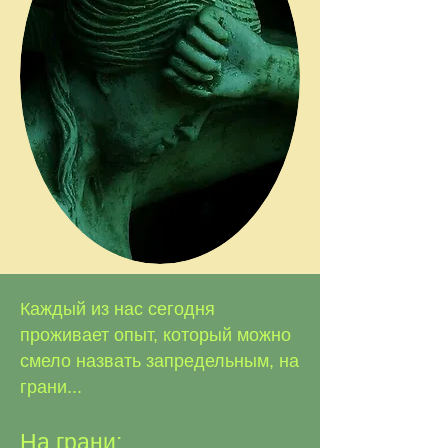
Каждый из нас сегодня
проживает опыт, который можно
смело назвать запредельным, на
грани...
На грани: