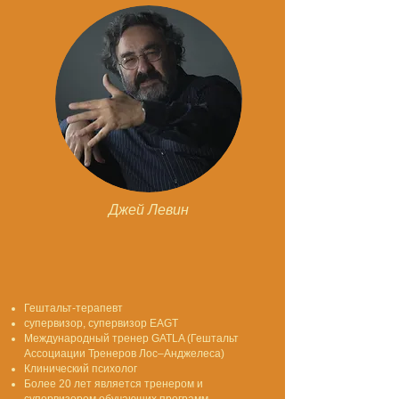
Джей Левин
Гештальт-терапевт
супервизор, супервизор EAGT
Международный тренер GATLA (Гештальт
Ассоциации Тренеров Лос–Анджелеса)
Клинический психолог
Более 20 лет является тренером и