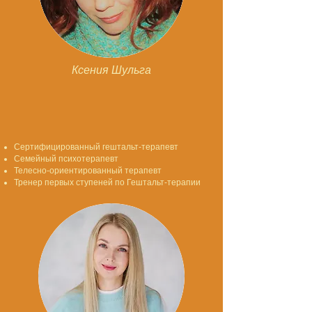
Ксения Шульга
Сертифицированный гештальт-терапевт
Семейный психотерапевт
Телесно-ориентированный терапевт
Тренер первых ступеней по Гештальт-терапии