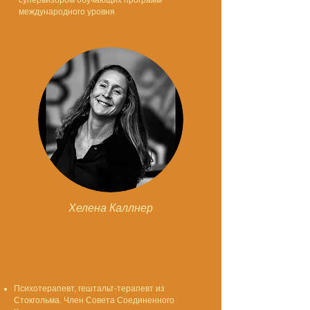
супервизором обучающих программ
международного уровня
Хелена Каллнер
Психотерапевт, гештальт-терапевт из
Стокгольма. Член Совета Соединенного