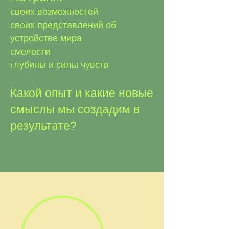
своих возможностей
своих представлений об
устройстве мира
смелости
глубины и силы чувств
Какой опыт и какие новые
смыслы мы создадим в
результате?