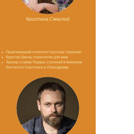
Кристина Смаглий
Практикующий психолог/ гештальт-терапевт
Куратор Школы психологии для мам
Тренер-стажёр Первых ступеней в Киевском
Институте Гештальта и Психодрамы