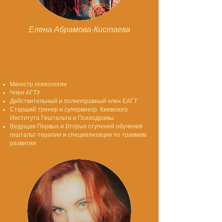
Елена Абрамова-Кистаева
Магистр психологии
Член АГТУ
Действительный и полноправный член ЕАГТ
Старший тренер и супервизор Киевского
Института Гештальта и Психодрамы
Ведущая Первых и Вторых ступеней обучения
гештальт-терапии и специализации по травмам
развития