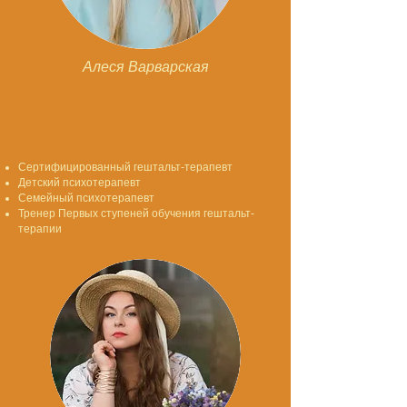
Алеся Варварская
Сертифицированный гештальт-терапевт
Детский психотерапевт
Семейный психотерапевт
Тренер Первых ступеней обучения гештальт-
терапии