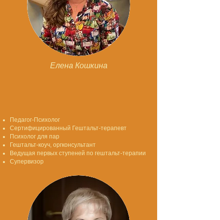
Елена Кошкина
Педагог-Психолог
Сертифицированный Гештальт-терапевт
Психолог для пар
Гештальт-коуч, оргконсультант
Ведущая первых ступеней по гештальт-терапии
Супервизор