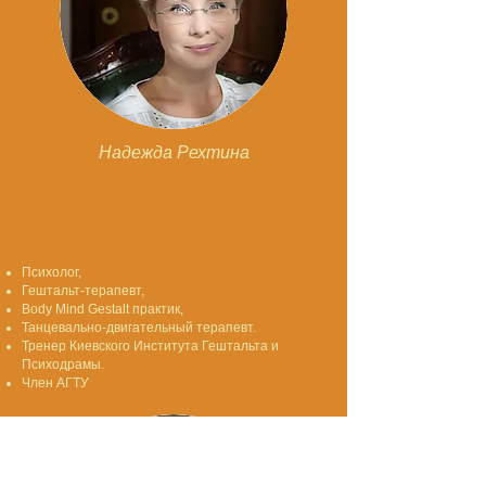
Надежда Рехтина
Психолог,
Гештальт-терапевт,
Body Mind Gestalt практик,
Танцевально-двигательный терапевт.
Тренер Киевского Института Гештальта и
Психодрамы.
Член АГТУ