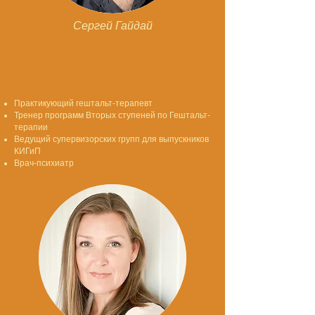
Сергей Гайдай
Практикующий гештальт-терапевт
Тренер программ Вторых ступеней по Гештальт-
терапии
Ведущий супервизорских групп для выпускников
КИГиП
Врач-психиатр