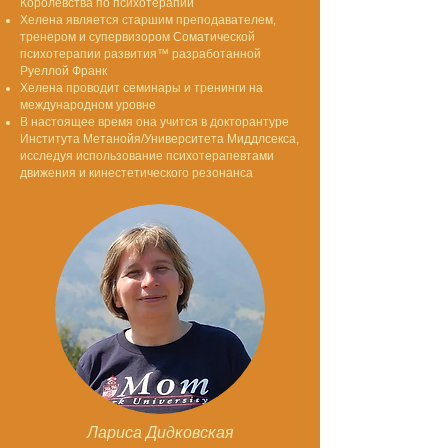
Королевства по психотерапии
Хелена является старшим преподавателем,
тренером и супервизором Соматической
психотерапии развития™ разработанной
Руеллой Франк
Хелена проводит семинары и тренинги на
международном уровне
В настоящее время она учится в докторантуре
Института Метанойя/Университета Миддлсекса,
исследуя использование психотерапевтами
движения и кинестетического резонанса
Лариса Дидковская