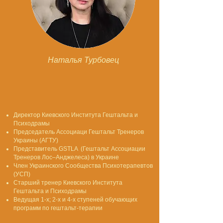
Наталья Турбовец
Директор Киевского Института Гештальта и
Психодрамы
Председатель Ассоциаци Гештальт Тренеров
Украины (АГТУ)
Представитель GSTLA
(Гештальт Ассоциации
Тренеров Лос–Анджелеса) в
Украине
Член Украинского Сообщества Психотерапевтов
(УСП)
Старший тренер Киевского Института
Гештальта и Психодрамы
Ведущая 1-х; 2-х и 4-х ступеней обучающих
программ по гештальт-терапии