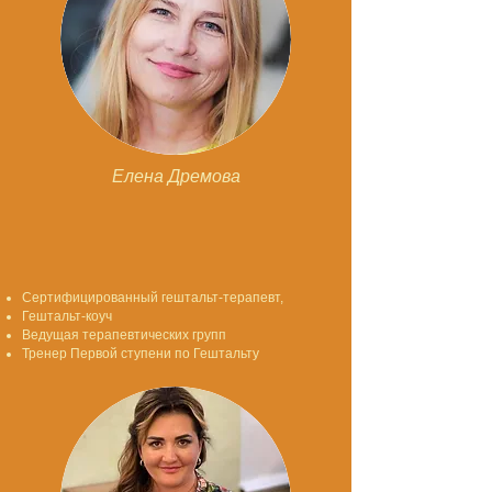
Елена Дремова
Сертифицированный гештальт-терапевт,
Гештальт-коуч
Ведущая терапевтических групп
Тренер Первой ступени по Гештальту