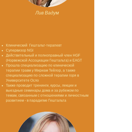
Лив Вадум
Клинический Гештальт-терапевт
Супервизор NGI
Действительный и полноправный член HGF
(Норвежской Ассоциации Гештальта) и ЕАGT
Прошла специализацию по клинической
терапии травм у Мириам Тейлор, а также
специализацию по сложной терапии горя в
Университете Осло
Также проводит тренинги, курсы, лекции и
выездные семинары дома и за рубежом по
темам, связанным с отношениями и личностным
развитием - в парадигме Гештальта