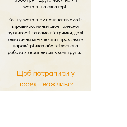
зустрічі на екваторі.
Кожну зустріч ми починатимемо із
вправи-розминки своєї тілесної
чутливості та само підтримки, далі
тематична міні-лекція і практика у
парах/трійках або втілеснена
робота з терапевтом в колі групи.
Щоб потрапити у
проект важливо:
Зареєструватися та заповнити
анкету учасника і наш тренер
зв’яжеться з вами для співбесіди.
Тренерка проекту