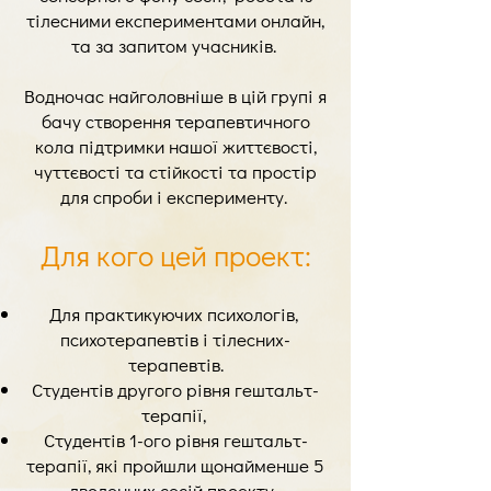
тілесними експериментами онлайн,
та за запитом учасників.
Водночас найголовніше в цій групі я
бачу створення терапевтичного
кола підтримки нашої життєвості,
чуттєвості та стійкості та простір
для спроби і експерименту.
Для кого цей проект:
Для практикуючих психологів,
психотерапевтів і тілесних-
терапевтів.
Студентів другого рівня гештальт-
терапії,
Студентів 1-ого рівня гештальт-
терапії, які пройшли щонайменше 5
дводенних сесій проекту.