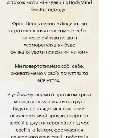
а також мати міні-лекції з BodyMind
Gestalt підходу.
Фріц Перлз писав: «Людина, що
втратила «почуття» самого себе…
не може очікувати, що її
«саморегуляція» буде
функціонувати належним чином»
Ми повертатимемо собі себе,
оживатимемо у своїх почуттях та
відчуттях.
У учбовому форматі протягом трьох
місяців у фокусі уваги на групі
будуть розглядатися такі теми:
психосоматичні прояви, опора на
власні відчуття терапевта під час
сесії з клієнтом, формування
сенсорного фону сесії, робота із